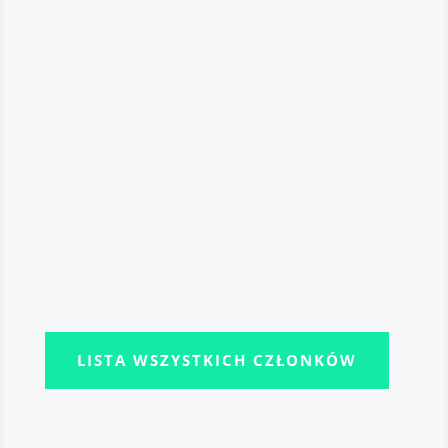
Acaisoft Poland
BAE Systems Bofors
LISTA WSZYSTKICH CZŁONKÓW